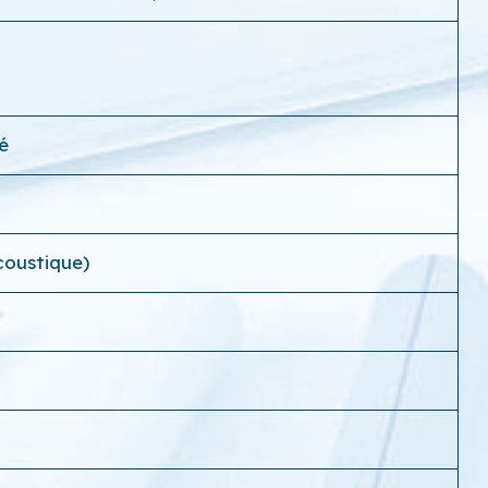
é
coustique)