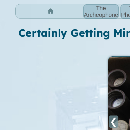
The
Archeophone
Pho
Certainly Getting Mine
❮