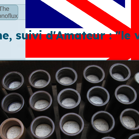
The
noflux
, suivi d'Amateur : "le v