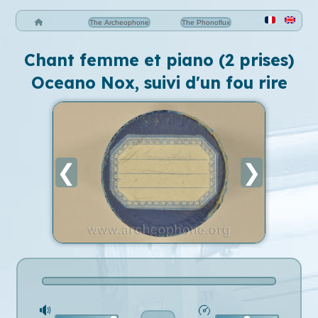
The Archeophone
The Phonoflux
Chant femme et piano (2 prises)
Oceano Nox, suivi d'un fou rire
❮
❯