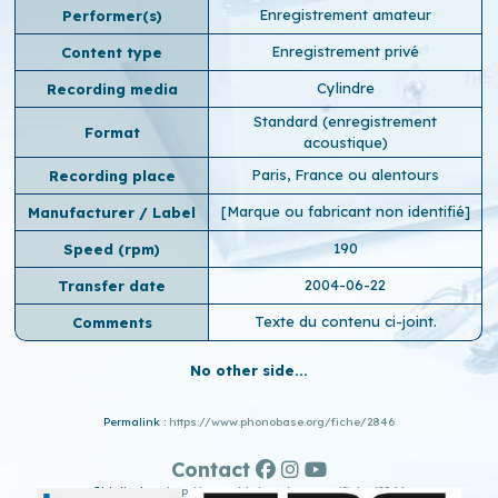
Enregistrement amateur
Performer(s)
Enregistrement privé
Content type
Cylindre
Recording media
Standard (enregistrement
Format
acoustique)
Paris, France ou alentours
Recording place
[Marque ou fabricant non identifié]
Manufacturer / Label
190
Speed ​​(rpm)
2004-06-22
Transfer date
Texte du contenu ci-joint.
Comments
No other side...
Permalink :
https://www.phonobase.org/fiche/2846
Contact
Old display :
http://www.old.phonobase.org/fiche/2846