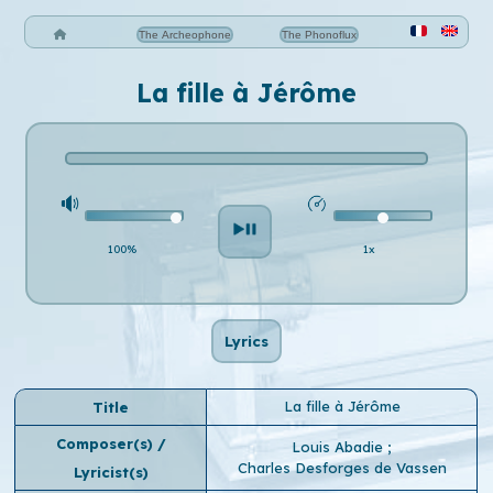
The Archeophone
The Phonoflux
La fille à Jérôme
100%
1x
Lyrics
La fille à Jérôme
Title
Composer(s) /
Louis Abadie
;
Charles Desforges de Vassen
Lyricist(s)