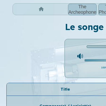
The
Archeophone
Pho
Le songe 
100
Title
Composer(s) / Lyricist(s)