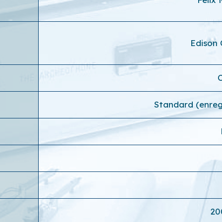
Edison
C
Standard (enreg
20