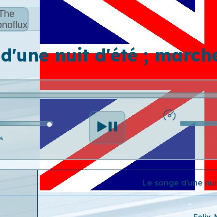
The
noflux
d'une nuit d'été ; march
%
Le songe d'une nui
Felix