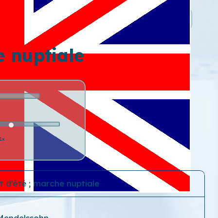
e nuptiale
1x
t d'été ; marche nuptiale
 Mendelssohn