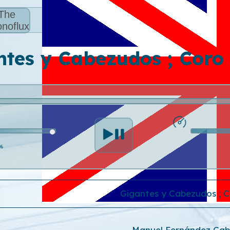
The
noflux
tes y Cabezudos ; Coro
%
Gigantes y Cabezudos ; C
Manuel Fernández Cab