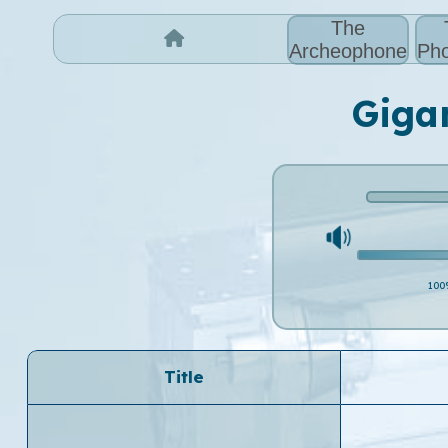
The
Archeophone
Pho
Gigan
100
Title