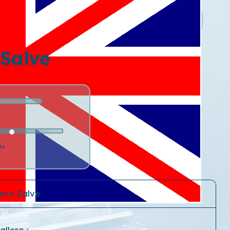
 Salve
1x
oro Salve
allero
;