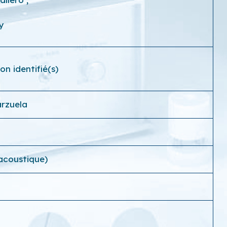
y
n identifié(s)
arzuela
acoustique)