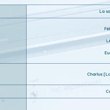
La sa
Fé
L
Eu
Charlus [L
C