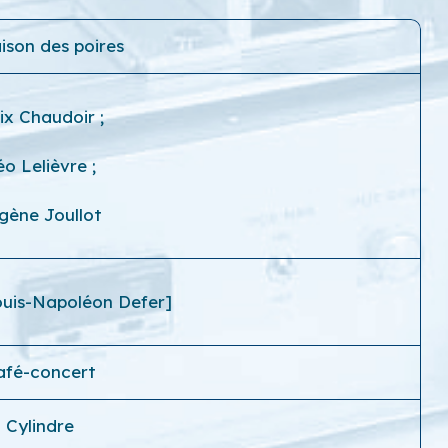
ison des poires
lix Chaudoir
;
éo Lelièvre
;
gène Joullot
ouis-Napoléon Defer]
afé-concert
Cylindre