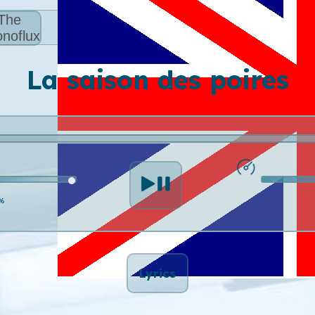
The
noflux
La saison des poires
%
Lyrics