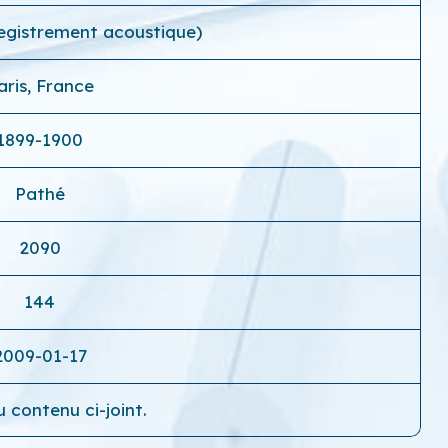
egistrement acoustique)
aris, France
1899-1900
Pathé
2090
144
2009-01-17
 contenu ci-joint.