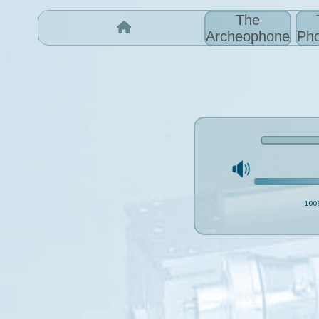
The
Archeophone
Pho
100