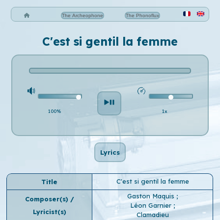
The Archeophone
The Phonoflux
C'est si gentil la femme
100%
1x
Lyrics
C'est si gentil la femme
Title
Gaston Maquis
;
Composer(s) /
Léon Garnier
;
Lyricist(s)
Clamadieu