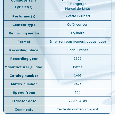
Composer(s) /
Ronger]
;
Lyricist(s)
Marcel de Lihus
Yvette Guilbert
Performer(s)
Café-concert
Content type
Cylindre
Recording media
Inter (enregistrement acoustique)
Format
Paris, France
Recording place
1903
Recording year
Pathé
Manufacturer / Label
1461
Catalog number
7373
Matrix number
160
Speed ​​(rpm)
2009-11-04
Transfer date
Texte du contenu ci-joint.
Comments