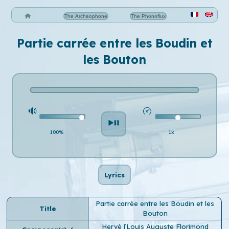
The Archeophone
The Phonoflux
Partie carrée entre les Boudin et
les Bouton
100%
1x
Lyrics
Partie carrée entre les Boudin et les
Title
Bouton
Hervé [Louis Auguste Florimond