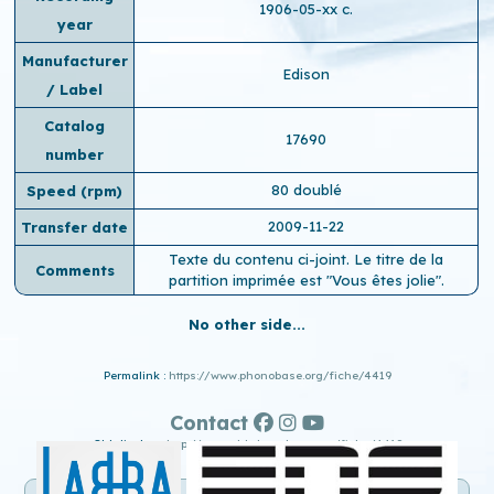
1906-05-xx c.
year
Manufacturer
Edison
/ Label
Catalog
17690
number
80 doublé
Speed ​​(rpm)
2009-11-22
Transfer date
Texte du contenu ci-joint. Le titre de la
Comments
partition imprimée est "Vous êtes jolie".
No other side...
Permalink :
https://www.phonobase.org/fiche/4419
Contact
Old display :
http://www.old.phonobase.org/fiche/4419