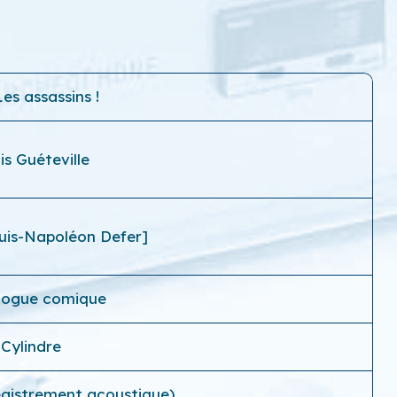
Les assassins !
is Guéteville
uis-Napoléon Defer]
ogue comique
Cylindre
gistrement acoustique)