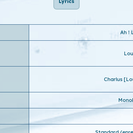
Lyrics
Ah ! 
Lou
Charlus [Lo
Monol
Standard (enre