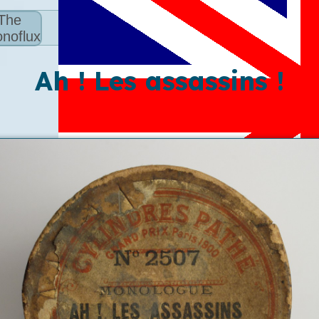
The
noflux
Ah ! Les assassins !