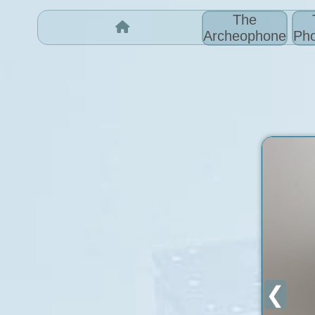
The
Archeophone
Pho
❮