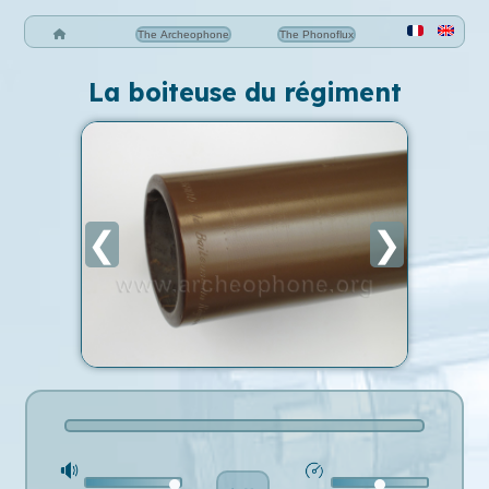
The Archeophone
The Phonoflux
La boiteuse du régiment
❮
❯