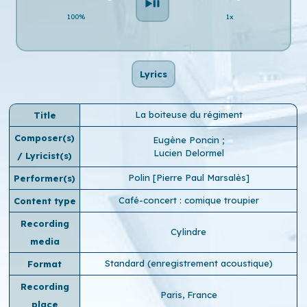
100%
1x
Lyrics
La boiteuse du régiment
Title
Composer(s)
Eugène Poncin
;
Lucien Delormel
/ Lyricist(s)
Polin [Pierre Paul Marsalès]
Performer(s)
Café-concert : comique troupier
Content type
Recording
Cylindre
media
Standard (enregistrement acoustique)
Format
Recording
Paris, France
place