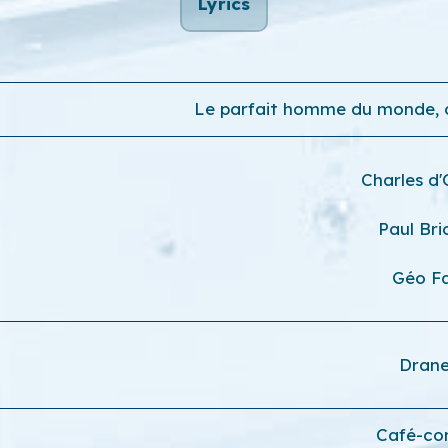
Lyrics
Le parfait homme du monde, c
Charles d
Paul Bri
Géo Fa
Dran
Café-co