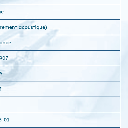
ue
strement acoustique)
rance
907
A
3
5-01