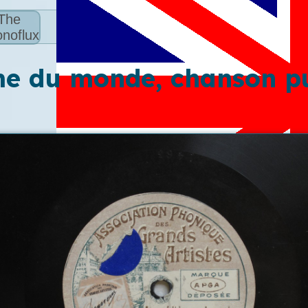
The
noflux
e du monde, chanson pu