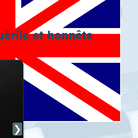
érile et honnête
❯