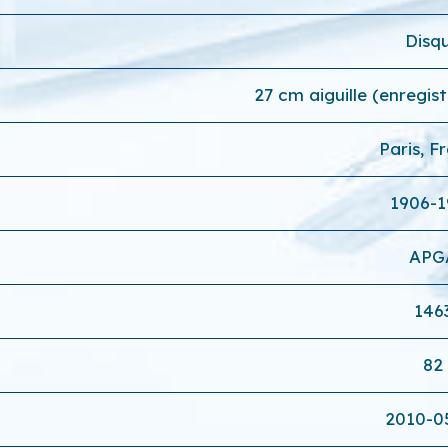
Disq
27 cm aiguille (enregi
Paris, F
1906-1
APG
146
82
2010-0