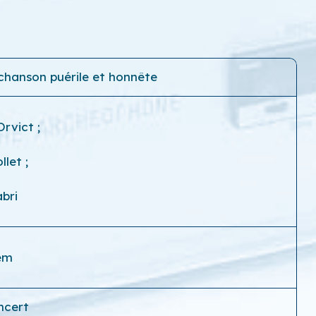
hanson puérile et honnête
'Orvict
;
ollet
;
bri
em
ncert