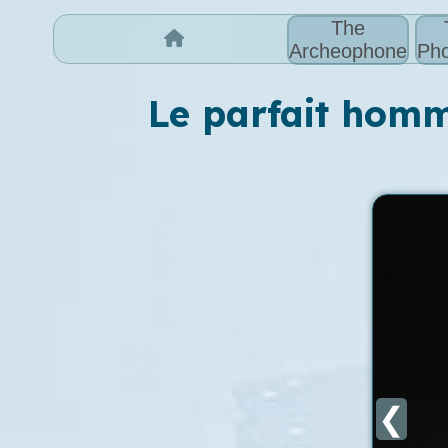
The
Archeophone
Pho
Le parfait homm
❮