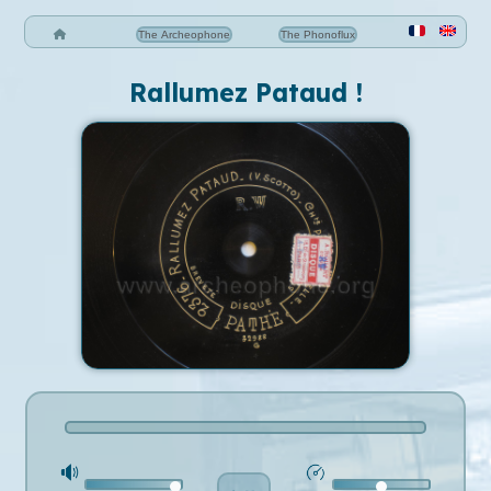
The Archeophone
The Phonoflux
Rallumez Pataud !