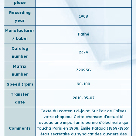
place
Recording
1908
year
Manufacturer
Pathé
/ Label
Catalog
2374
number
Matrix
32993G
number
90-100
Speed ​​(rpm)
Transfer
2010-05-07
date
Texte du contenu ci-joint. Sur l'air de Enl'vez
votre chapeau. Cette chanson d'actualité
évoque une importante panne d'électricité qui
Comments
toucha Paris en 1908. Émile Pataud (1869-1935)
était secrétaire du syndicat des ouvriers des