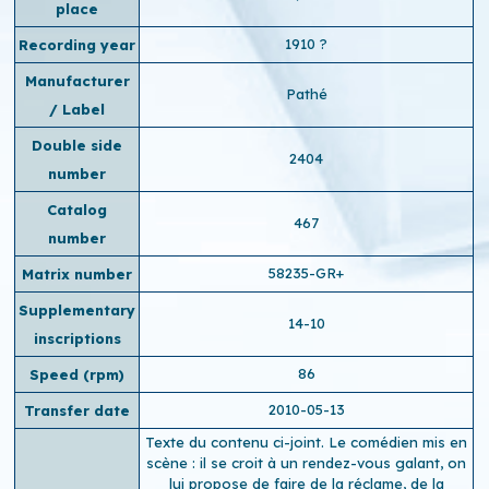
place
1910 ?
Recording year
Manufacturer
Pathé
/ Label
Double side
2404
number
Catalog
467
number
58235-GR+
Matrix number
Supplementary
14-10
inscriptions
86
Speed ​​(rpm)
2010-05-13
Transfer date
Texte du contenu ci-joint. Le comédien mis en
scène : il se croit à un rendez-vous galant, on
lui propose de faire de la réclame, de la