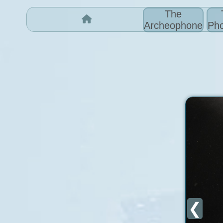
The
Archeophone
Pho
❮