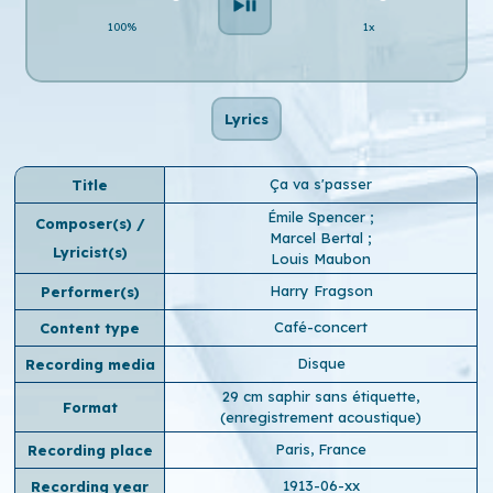
100%
1x
Lyrics
Ça va s'passer
Title
Émile Spencer
;
Composer(s) /
Marcel Bertal
;
Lyricist(s)
Louis Maubon
Harry Fragson
Performer(s)
Café-concert
Content type
Disque
Recording media
29 cm saphir sans étiquette,
Format
(enregistrement acoustique)
Paris, France
Recording place
1913-06-xx
Recording year