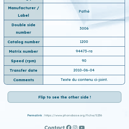
Manufacturer /
Pathé
Label
Double side
3006
number
1200
Catalog number
94473-ra
Matrix number
90
Speed ​​(rpm)
2010-06-04
Transfer date
Texte du contenu ci-joint.
Comments
Flip to see the other side !
Permalink :
https://www.phonobase.org/fiche/5236
Contact