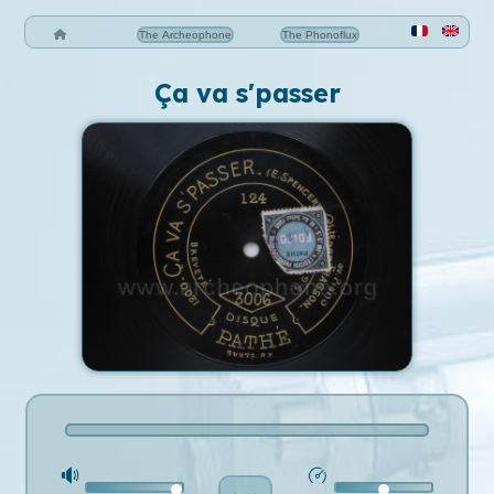
The Archeophone
The Phonoflux
Ça va s'passer