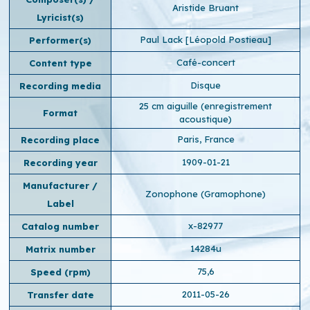
Aristide Bruant
Lyricist(s)
Paul Lack [Léopold Postieau]
Performer(s)
Café-concert
Content type
Disque
Recording media
25 cm aiguille (enregistrement
Format
acoustique)
Paris, France
Recording place
1909-01-21
Recording year
Manufacturer /
Zonophone (Gramophone)
Label
x-82977
Catalog number
14284u
Matrix number
75,6
Speed ​​(rpm)
2011-05-26
Transfer date