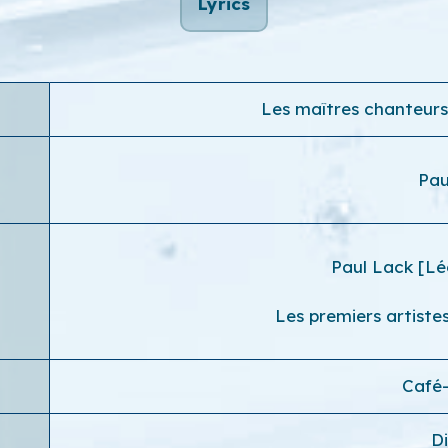
Lyrics
Les maîtres chanteurs 
Pau
Paul Lack [Lé
Les premiers artiste
Café
D