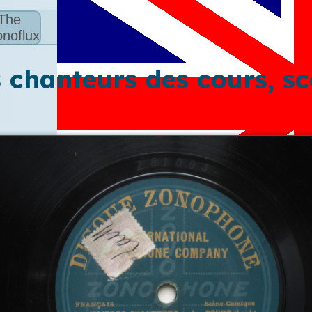
The
noflux
 chanteurs des cours, sc