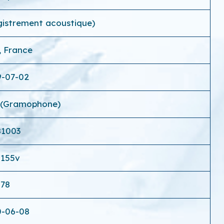
egistrement acoustique)
, France
9-07-02
 (Gramophone)
81003
1155v
78
0-06-08