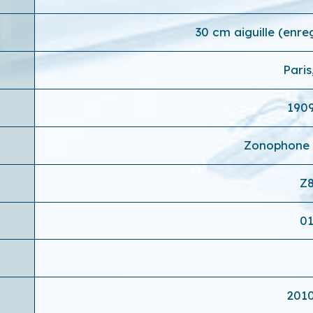
30 cm aiguille (enr
Paris
190
Zonophone
Z
0
201