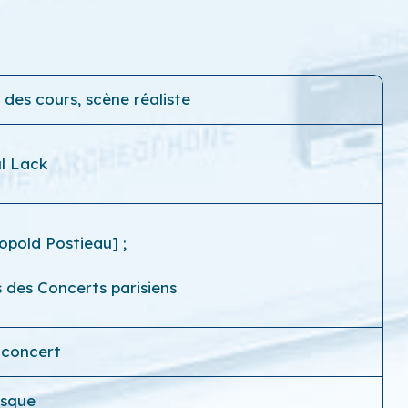
des cours, scène réaliste
l Lack
opold Postieau]
;
s des Concerts parisiens
-concert
isque