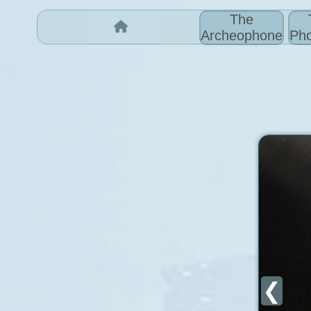
The
Archeophone
Pho
❮