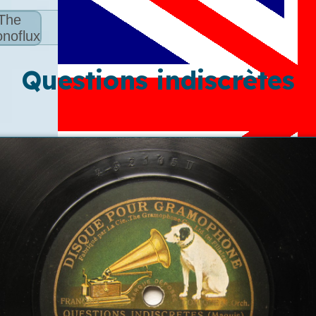
The
noflux
Questions indiscrètes