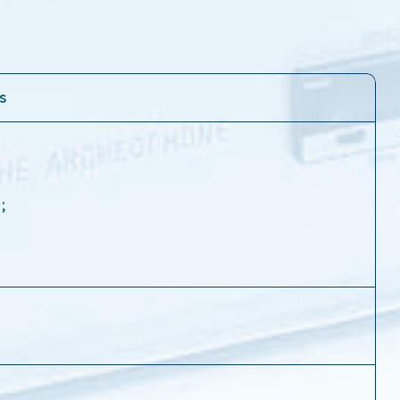
s
h
;