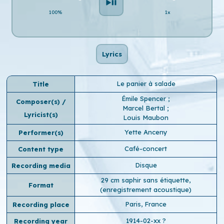
100%
1x
Lyrics
Le panier à salade
Title
Émile Spencer
;
Composer(s) /
Marcel Bertal
;
Lyricist(s)
Louis Maubon
Yette Anceny
Performer(s)
Café-concert
Content type
Disque
Recording media
29 cm saphir sans étiquette,
Format
(enregistrement acoustique)
Paris, France
Recording place
1914-02-xx ?
Recording year