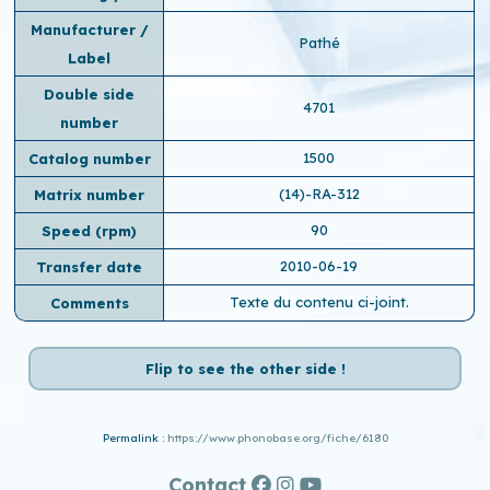
Manufacturer /
Pathé
Label
Double side
4701
number
1500
Catalog number
(14)-RA-312
Matrix number
90
Speed ​​(rpm)
2010-06-19
Transfer date
Texte du contenu ci-joint.
Comments
Flip to see the other side !
Permalink :
https://www.phonobase.org/fiche/6180
Contact