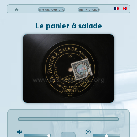
The Archeophone
The Phonoflux
Le panier à salade