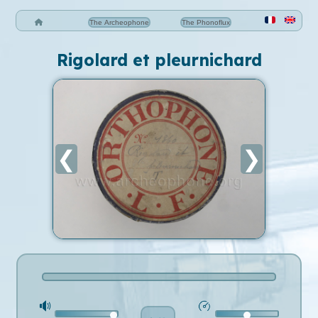
The Archeophone
The Phonoflux
Rigolard et pleurnichard
❮
❯