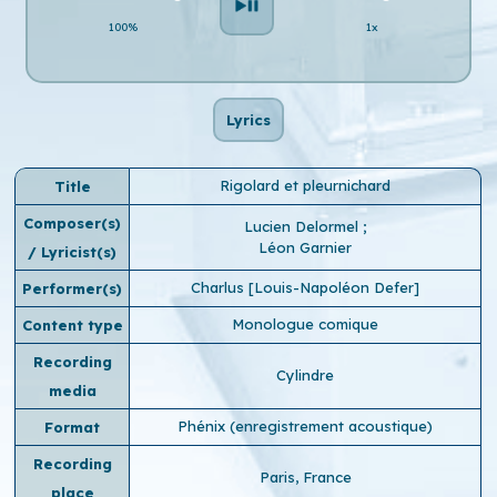
100%
1x
Lyrics
Rigolard et pleurnichard
Title
Composer(s)
Lucien Delormel
;
Léon Garnier
/ Lyricist(s)
Charlus [Louis-Napoléon Defer]
Performer(s)
Monologue comique
Content type
Recording
Cylindre
media
Phénix (enregistrement acoustique)
Format
Recording
Paris, France
place