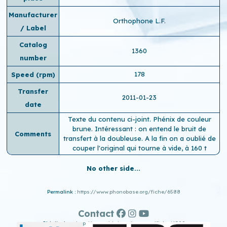
Manufacturer
Orthophone L.F.
/ Label
Catalog
1360
number
178
Speed ​​(rpm)
Transfer
2011-01-23
date
Texte du contenu ci-joint. Phénix de couleur
brune. Intéressant : on entend le bruit de
Comments
transfert à la doubleuse. A la fin on a oublié de
couper l'original qui tourne à vide, à 160 t
No other side...
Permalink :
https://www.phonobase.org/fiche/6588
Contact
Old display :
http://www.old.phonobase.org/fiche/6588