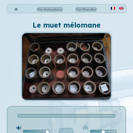
The Archeophone
The Phonoflux
Le muet mélomane