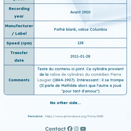
Recording
Avant 1900
year
Manufacturer
Pathé blank, valise Columbia
/ Label
128
Speed ​​(rpm)
Transfer
2011-01-28
date
Texte du contenu ci-joint. Ce cylindre provient
de la
valise de cylindres du comédien Pierre
Comments
Laugier
(1864-1907). Intéressant : il se trompe
(Il parle de Mathilde alors que l'autre a joué
"pour tant d'amour")
No other side...
Permalink :
https://www.phonobase.org/fiche/6631
Contact