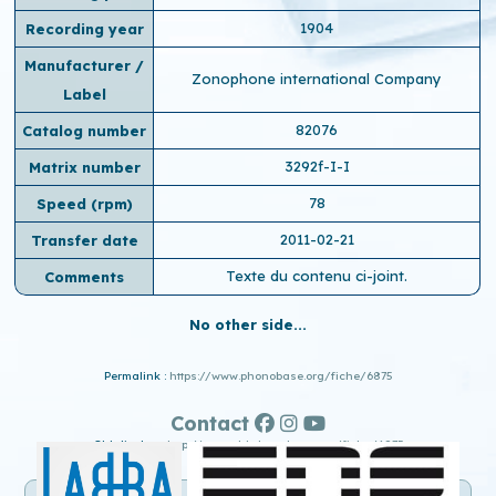
1904
Recording year
Manufacturer /
Zonophone international Company
Label
82076
Catalog number
3292f-I-I
Matrix number
78
Speed ​​(rpm)
2011-02-21
Transfer date
Texte du contenu ci-joint.
Comments
No other side...
Permalink :
https://www.phonobase.org/fiche/6875
Contact
Old display :
http://www.old.phonobase.org/fiche/6875