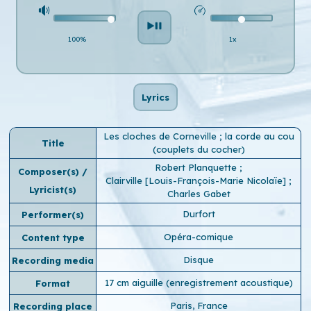
100%
1x
Lyrics
Les cloches de Corneville ; la corde au cou
Title
(couplets du cocher)
Robert Planquette
;
Composer(s) /
Clairville [Louis-François-Marie Nicolaïe]
;
Lyricist(s)
Charles Gabet
Durfort
Performer(s)
Opéra-comique
Content type
Disque
Recording media
17 cm aiguille (enregistrement acoustique)
Format
Paris, France
Recording place