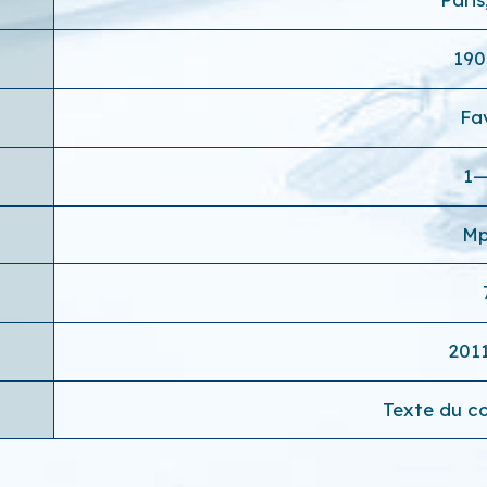
190
Fa
1
Mp
201
Texte du co