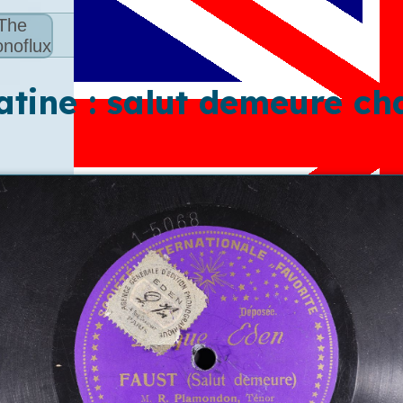
The
noflux
atine : salut demeure ch