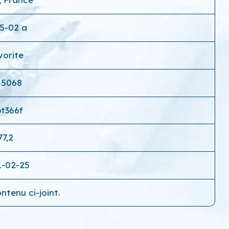
5-02 a
vorite
—5068
t366f
77,2
1-02-25
ntenu ci-joint.