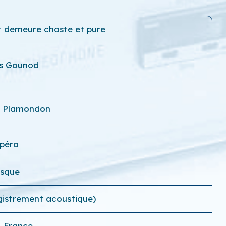
ut demeure chaste et pure
es Gounod
e Plamondon
péra
isque
egistrement acoustique)
, France