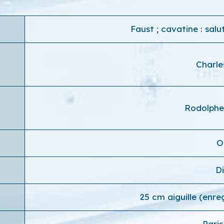
Faust ; cavatine : sal
Charl
Rodolph
O
D
25 cm aiguille (enr
Paris