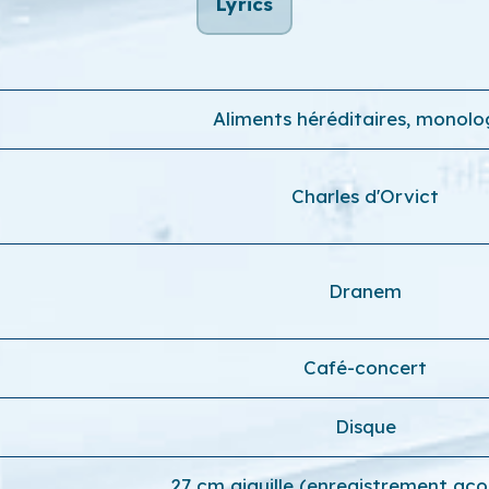
Lyrics
Aliments héréditaires, monol
Charles d'Orvict
Dranem
Café-concert
Disque
27 cm aiguille (enregistrement aco