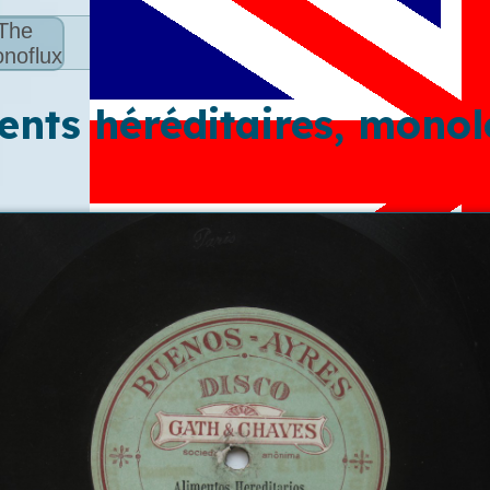
The
noflux
ents héréditaires, mono