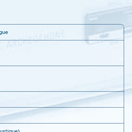
ogue
ustique)