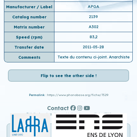
APGA
Manufacturer / Label
2139
Catalog number
A302
Matrix number
83,2
Speed ​​(rpm)
2011-05-28
Transfer date
Texte du contenu ci-joint. Anarchiste
Comments
Flip to see the other side !
Permalink :
https://www.phonobase.org/fiche/7529
Contact
Old display :
http://www.old.phonobase.org/fiche/7529