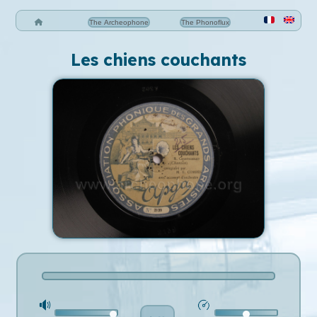
The Archeophone
The Phonoflux
Les chiens couchants