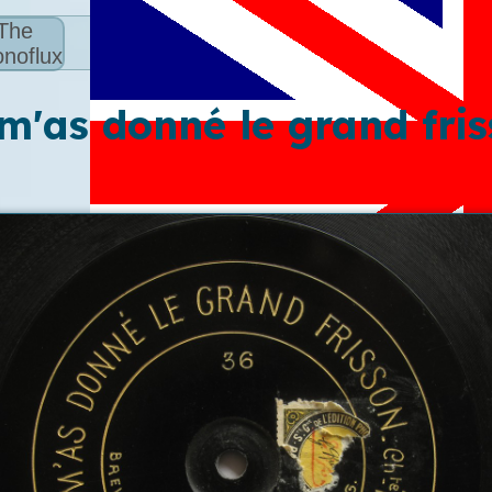
The
noflux
m'as donné le grand fri