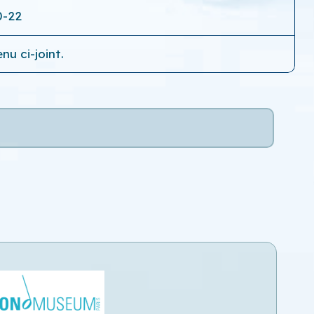
0-22
nu ci-joint.