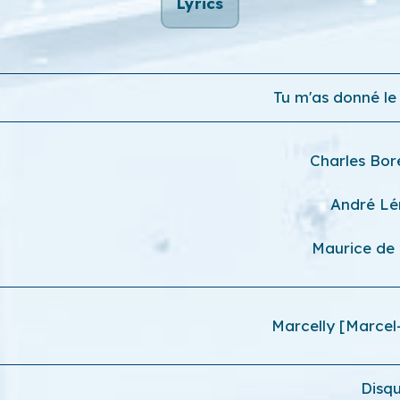
Lyrics
Tu m'as donné le
Charles Bor
André L
Maurice de
Marcelly [Marcel
Disq