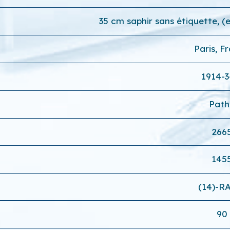
35 cm saphir sans étiquette, 
Paris, F
1914-3
Path
266
145
(14)-R
90