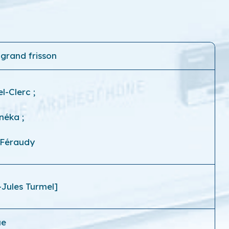
 grand frisson
el-Clerc
;
énéka
;
 Féraudy
-Jules Turmel]
ue