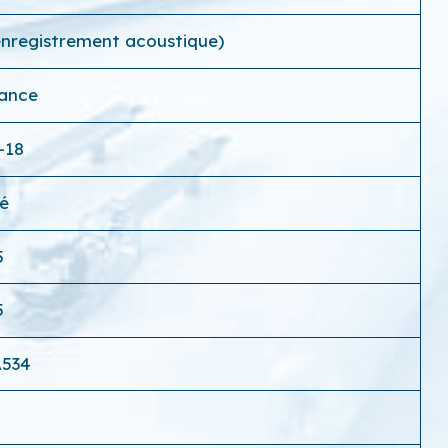
(enregistrement acoustique)
rance
-18
é
5
5
A534