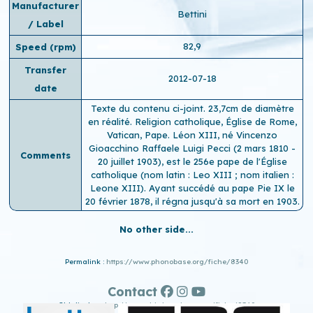
Manufacturer
Bettini
/ Label
82,9
Speed ​​(rpm)
Transfer
2012-07-18
date
Texte du contenu ci-joint. 23,7cm de diamètre
en réalité. Religion catholique, Église de Rome,
Vatican, Pape. Léon XIII, né Vincenzo
Gioacchino Raffaele Luigi Pecci (2 mars 1810 -
Comments
20 juillet 1903), est le 256e pape de l'Église
catholique (nom latin : Leo XIII ; nom italien :
Leone XIII). Ayant succédé au pape Pie IX le
20 février 1878, il régna jusqu'à sa mort en 1903.
No other side...
Permalink :
https://www.phonobase.org/fiche/8340
Contact
Old display :
http://www.old.phonobase.org/fiche/8340