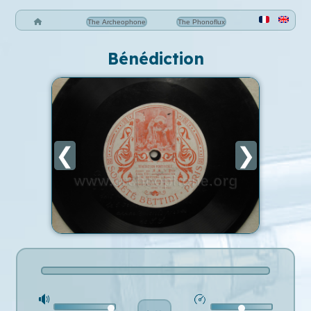
The Archeophone
The Phonoflux
Bénédiction
❮
❯