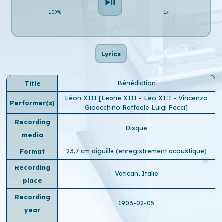
100%
1x
Lyrics
Bénédiction
Title
Léon XIII [Leone XIII - Leo XIII - Vincenzo
Performer(s)
Gioacchino Raffaele Luigi Pecci]
Recording
Disque
media
23,7 cm aiguille (enregistrement acoustique)
Format
Recording
Vatican, Italie
place
Recording
1903-02-05
year