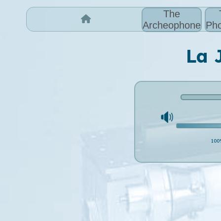
The
Archeophone
Pho
La J
100