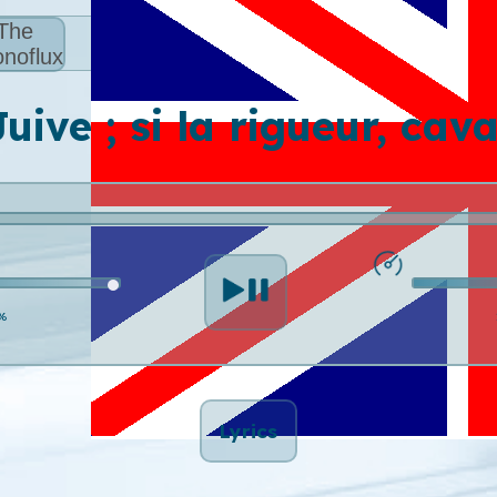
The
noflux
uive ; si la rigueur, cav
%
Lyrics