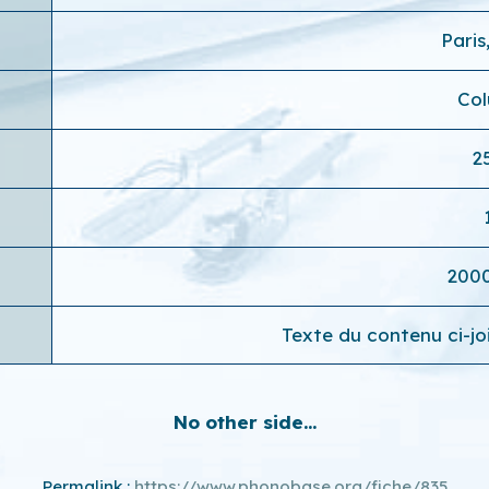
Paris
Co
2
200
Texte du contenu ci-joi
No other side...
Permalink :
https://www.phonobase.org/fiche/835