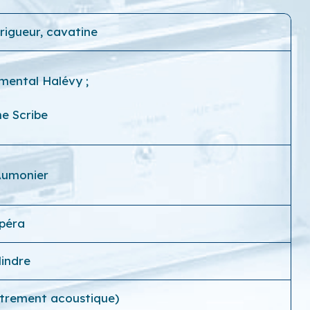
a rigueur, cavatine
mental Halévy
;
e Scribe
Aumonier
péra
lindre
strement acoustique)