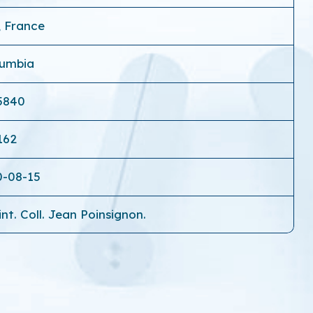
, France
lumbia
5840
162
0-08-15
nt. Coll. Jean Poinsignon.