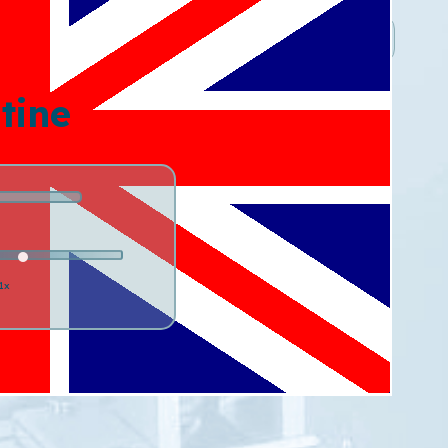
atine
1x