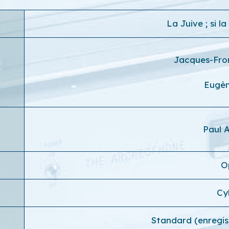
La Juive ; si l
Jacques-Fro
Eugèn
Paul 
O
Cy
Standard (enregi