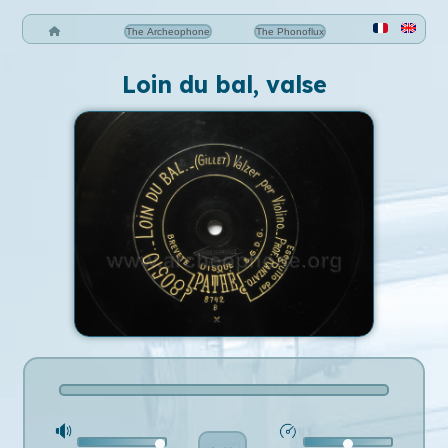
The Archeophone
The Phonoflux
Loin du bal, valse