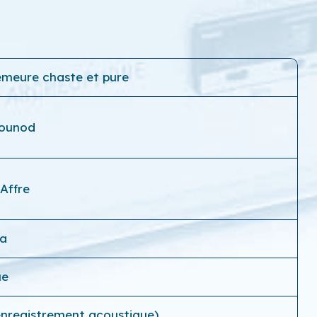
demeure chaste et pure
Gounod
Affre
a
ue
(enregistrement acoustique)