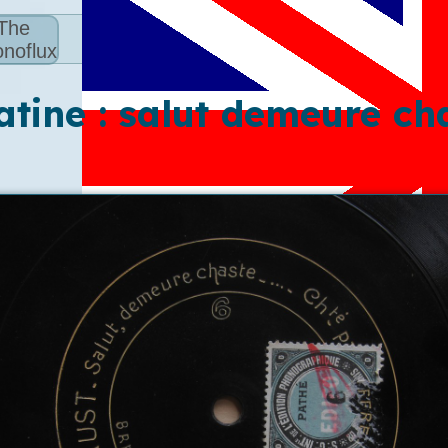
The
noflux
atine : salut demeure ch