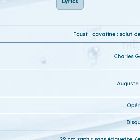
Lyrics
Faust ; cavatine : salut 
Charles 
Auguste 
Opér
Disq
29 cm saphir sans étiquette, 