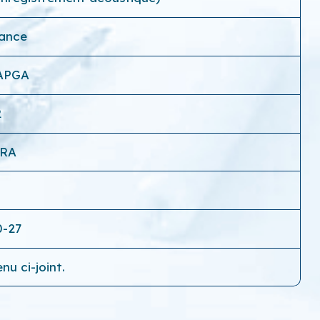
rance
 APGA
2
-RA
0-27
nu ci-joint.