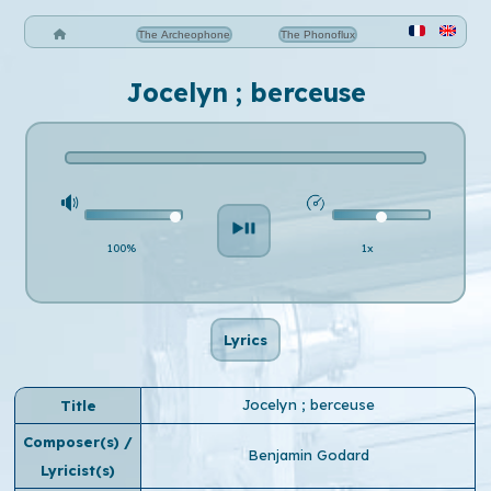
The Archeophone
The Phonoflux
Jocelyn ; berceuse
100%
1x
Lyrics
Jocelyn ; berceuse
Title
Composer(s) /
Benjamin Godard
Lyricist(s)