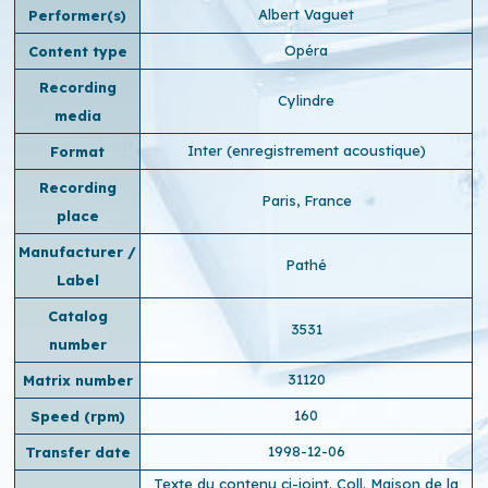
Albert Vaguet
Performer(s)
Opéra
Content type
Recording
Cylindre
media
Inter (enregistrement acoustique)
Format
Recording
Paris, France
place
Manufacturer /
Pathé
Label
Catalog
3531
number
31120
Matrix number
160
Speed ​​(rpm)
1998-12-06
Transfer date
Texte du contenu ci-joint. Coll. Maison de la