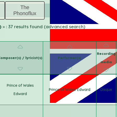
The
Phonoflux
e)
» : 37 results found (advanced search)
Recording
omposer(s) / lyricist(s)
Performer(s)
media
Prince of Wales
Prince of Wales Edward
Disque
Edward