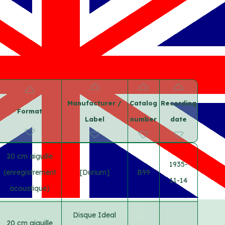
Manufacturer /
Catalog
Recording
Format
Label
number
date
20 cm aiguille
1935-
(enregistrement
[Durium]
B99
11-14
acoustique)
Disque Ideal
20 cm aiguille