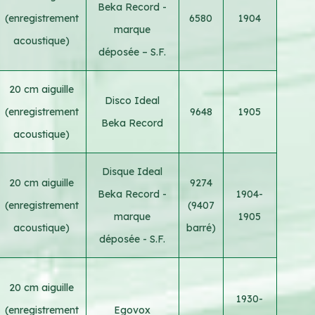
Beka Record -
(enregistrement
6580
1904
marque
acoustique)
déposée – S.F.
20 cm aiguille
Disco Ideal
(enregistrement
9648
1905
Beka Record
acoustique)
Disque Ideal
20 cm aiguille
9274
Beka Record -
1904-
(enregistrement
(9407
marque
1905
acoustique)
barré)
déposée - S.F.
20 cm aiguille
1930-
(enregistrement
Egovox