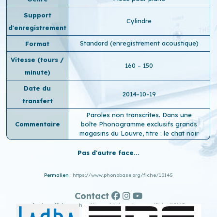
Support
Cylindre
d'enregistrement
Standard (enregistrement acoustique)
Format
Vitesse (tours /
160 – 150
minute)
Date du
2014-10-19
transfert
Paroles non transcrites. Dans une
Commentaire
boîte Phonogramme exclusifs grands
magasins du Louvre, titre : le chat noir
Pas d'autre face...
Permalien :
https://www.phonobase.org/fiche/10145
Contact
Ancien affichage :
http://www.old.phonobase.org/fiche/10145