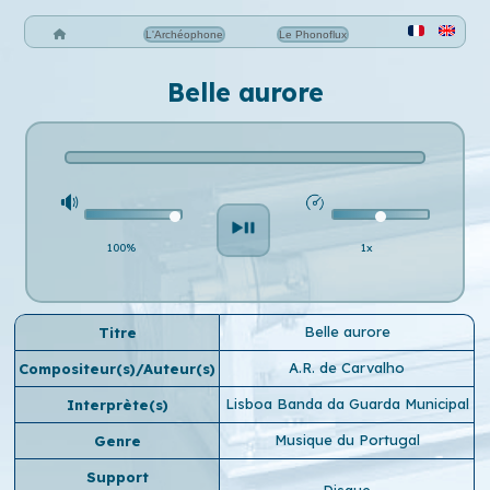
L'Archéophone
Le Phonoflux
Belle aurore
100%
1x
Belle aurore
Titre
A.R. de Carvalho
Compositeur(s)/Auteur(s)
Lisboa Banda da Guarda Municipal
Interprète(s)
Musique du Portugal
Genre
Support