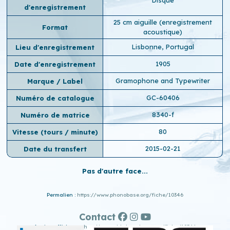
Disque
d'enregistrement
25 cm aiguille (enregistrement
Format
acoustique)
Lisbonne, Portugal
Lieu d'enregistrement
1905
Date d'enregistrement
Gramophone and Typewriter
Marque / Label
GC-60406
Numéro de catalogue
8340-f
Numéro de matrice
80
Vitesse (tours / minute)
2015-02-21
Date du transfert
Pas d'autre face...
Permalien :
https://www.phonobase.org/fiche/10346
Contact
Ancien affichage :
http://www.old.phonobase.org/fiche/10346