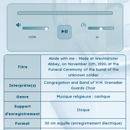
100%
1x
Abide with me - Made at Westminster
Abbey, on November 11th, 1920, at the
Titre
Funeral Ceremony of the burial of the
unknown soldier
Congregation and Band of H.M. Grenadier
Interprète(s)
Guards Choir
Musique religieuse : cantique
Genre
Support
Disque
d'enregistrement
30 cm aiguille (enregistrement électrique)
Format