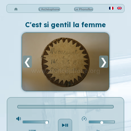
L'Archéophone
Le Phonoflux
C'est si gentil la femme
❮
❯
100%
1x