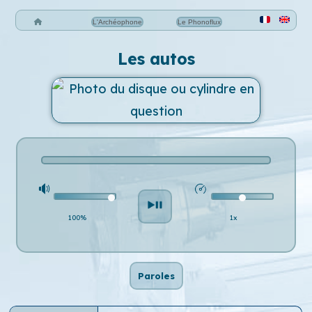
L'Archéophone
Le Phonoflux
Les autos
100%
1x
Paroles