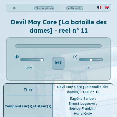
L'Archéophone
Le Phonoflux
Devil May Care [La bataille des
dames] - reel n° 11
100%
1x
Devil May Care [La bataille des
Titre
dames] - reel n° 11
Eugène Scribe
;
Ernest Legouvé
;
Compositeur(s)/Auteur(s)
Sidney Franklin
;
Hans Kräly