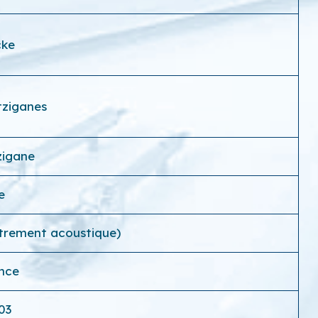
cke
tziganes
zigane
e
strement acoustique)
ance
03