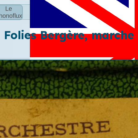
Le
honoflux
Folies Bergère, marche