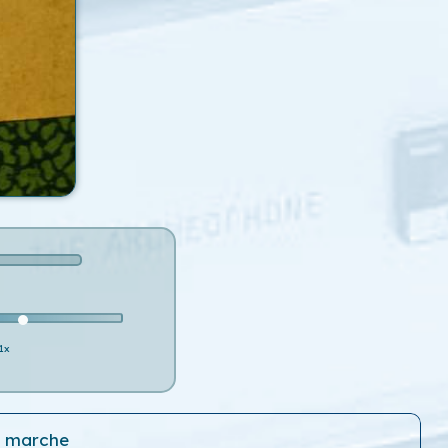
1x
, marche