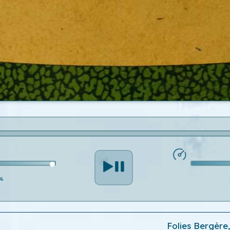
%
Folies Bergère