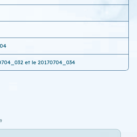
i
-04
170704_032 et le 20170704_034
9