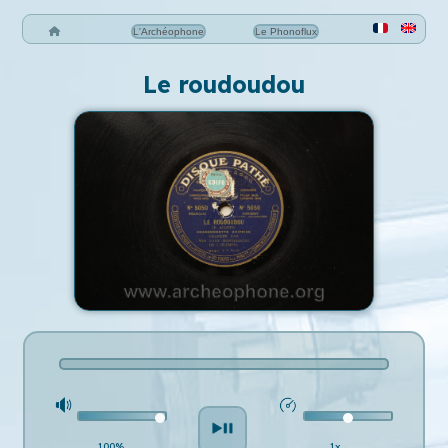
L'Archéophone
Le Phonoflux
Le roudoudou
100%
1x