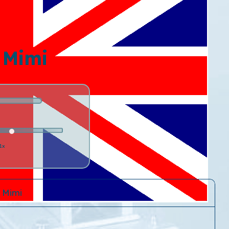
 Mimi
1x
 Mimi