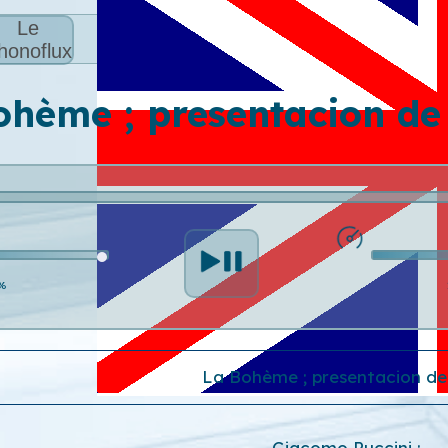
Le
honoflux
ohème ; presentacion de
%
La Bohème ; presentacion de
Giacomo Puccini
;