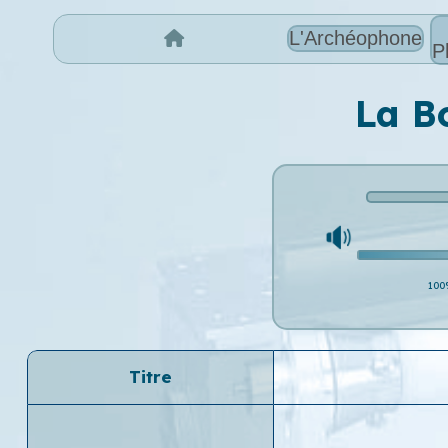
L'Archéophone
P
La B
100
Titre