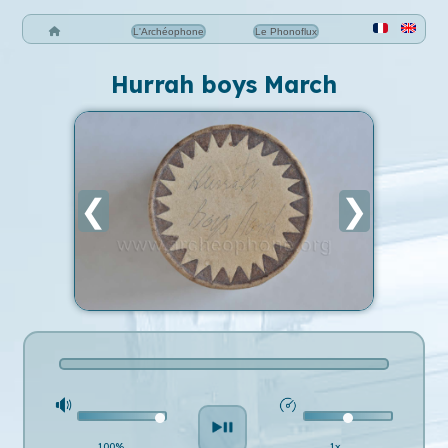
L'Archéophone
Le Phonoflux
Hurrah boys March
❮
❯
100%
1x