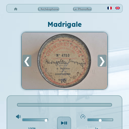
L'Archéophone
Le Phonoflux
Madrigale
❮
❯
100%
1x