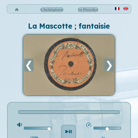
L'Archéophone
Le Phonoflux
La Mascotte ; fantaisie
❮
❯
100%
1x