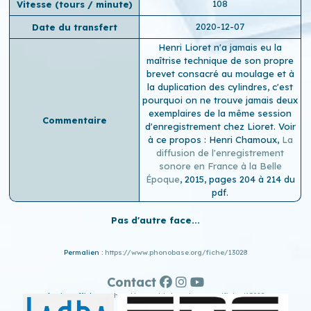
108
Vitesse (tours / minute)
2020-12-07
Date du transfert
Henri Lioret n'a jamais eu la
maîtrise technique de son propre
brevet consacré au moulage et à
la duplication des cylindres, c'est
pourquoi on ne trouve jamais deux
exemplaires de la même session
Commentaire
d'enregistrement chez Lioret. Voir
à ce propos : Henri Chamoux,
La
diffusion de l'enregistrement
sonore en France à la Belle
Époque
, 2015, pages 204 à 214 du
pdf.
Pas d'autre face...
Permalien :
https://www.phonobase.org/fiche/13028
Contact
Ancien affichage :
http://www.old.phonobase.org/fiche/13028