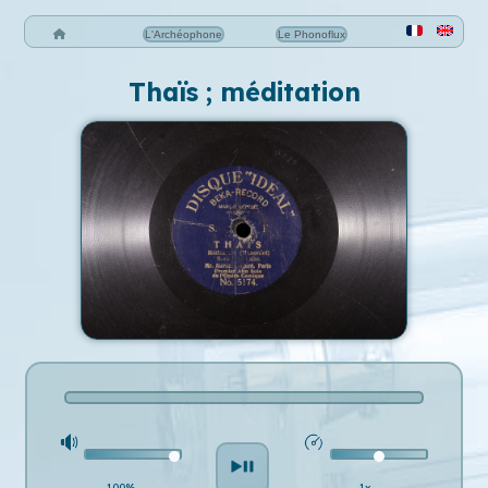
L'Archéophone
Le Phonoflux
Thaïs ; méditation
100%
1x