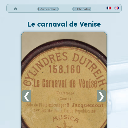
L'Archéophone
Le Phonoflux
Le carnaval de Venise
❮
❯