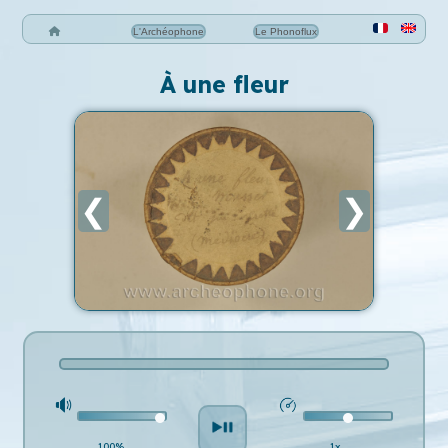
L'Archéophone
Le Phonoflux
À une fleur
❮
❯
100%
1x