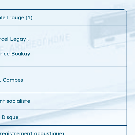
leil rouge (1)
rcel Legay
;
rice Boukay
. Combes
t socialiste
Disque
nregistrement acoustique)