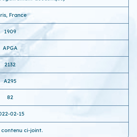
ris, France
1909
APGA
2132
A295
82
022-02-15
contenu ci-joint.