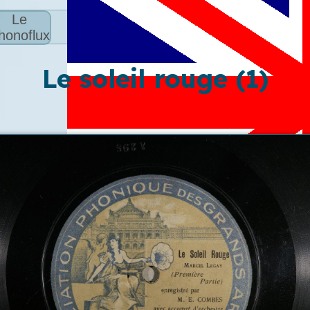
Le
honoflux
Le soleil rouge (1)