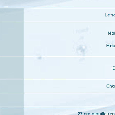
Le so
Ma
Mau
E
Chan
27 cm aiguille (e