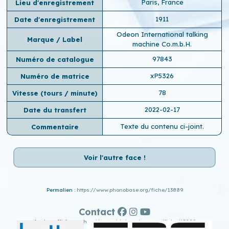
Paris, France
Lieu d'enregistrement
1911
Date d'enregistrement
Odeon International talking
Marque / Label
machine Co.m.b.H.
97843
Numéro de catalogue
xP5326
Numéro de matrice
78
Vitesse (tours / minute)
2022-02-17
Date du transfert
Texte du contenu ci-joint.
Commentaire
Voir l'autre face !
Permalien :
https://www.phonobase.org/fiche/13889
Contact
Ancien affichage :
http://www.old.phonobase.org/fiche/13889